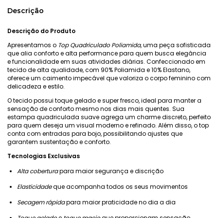
Descrição
Descrição do Produto
Apresentamos o
Top Quadriculado Poliamida
, uma peça sofisticada
que alia conforto e alta performance para quem busca elegância
e funcionalidade em suas atividades diárias. Confeccionado em
tecido de alta qualidade, com 90% Poliamida e 10% Elastano,
oferece um caimento impecável que valoriza o corpo feminino com
delicadeza e estilo.
O tecido possui toque gelado e super fresco, ideal para manter a
sensação de conforto mesmo nos dias mais quentes. Sua
estampa quadriculada suave agrega um charme discreto, perfeito
para quem deseja um visual moderno e refinado. Além disso, o top
conta com entradas para bojo, possibilitando ajustes que
garantem sustentação e conforto.
Tecnologias Exclusivas
Alta cobertura
para maior segurança e discrição
Elasticidade
que acompanha todos os seus movimentos
Secagem rápida
para maior praticidade no dia a dia
Toque gelado
e
toque macio
que proporcionam sensação