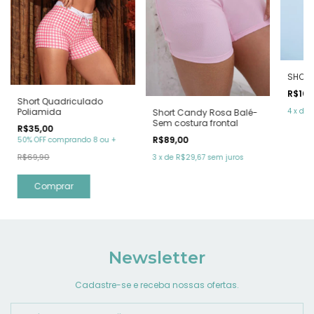
SHORT
R$109
Short Quadriculado
Poliamida
4
x
de
Short Candy Rosa Balé-
Sem costura frontal
R$35,00
R$89,00
50% OFF comprando 8 ou +
R$69,90
3
x
de
R$29,67
sem juros
Comprar
Newsletter
Cadastre-se e receba nossas ofertas.