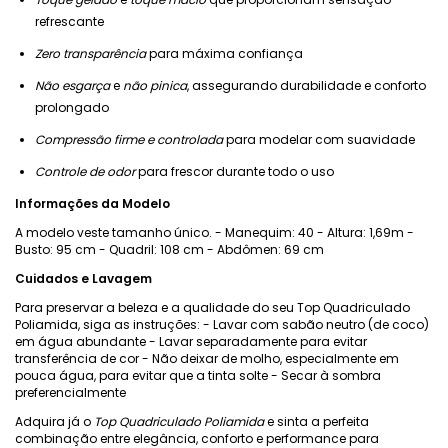
refrescante
Zero transparência
para máxima confiança
Não esgarça
e
não pinica
, assegurando durabilidade e conforto
prolongado
Compressão firme e controlada
para modelar com suavidade
Controle de odor
para frescor durante todo o uso
Informações da Modelo
A modelo veste tamanho único. - Manequim: 40 - Altura: 1,69m -
Busto: 95 cm - Quadril: 108 cm - Abdômen: 69 cm
Cuidados e Lavagem
Para preservar a beleza e a qualidade do seu Top Quadriculado
Poliamida, siga as instruções: - Lavar com sabão neutro (de coco)
em água abundante - Lavar separadamente para evitar
transferência de cor - Não deixar de molho, especialmente em
pouca água, para evitar que a tinta solte - Secar à sombra
preferencialmente
Adquira já o
Top Quadriculado Poliamida
e sinta a perfeita
combinação entre elegância, conforto e performance para