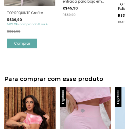
entrada para bojo em
TOP Fi
Poliamida
R$45,90
Polia
TOP REQUINTE Grafite
R$89,90
R$39
R$39,90
R$69,
50% OFF comprando 8 ou +
R$69,90
Comprar
Para comprar com esse produto
Esgotado
Esgotado