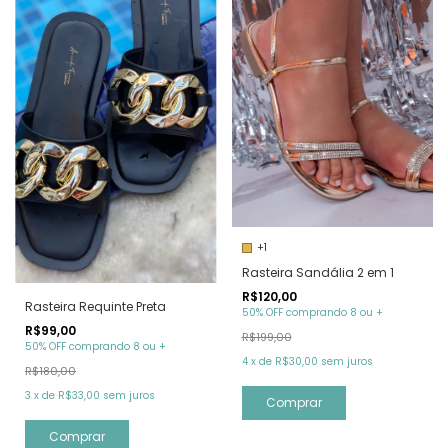
+1
Rasteira Sandália 2 em 1
R$120,00
Rasteira Requinte Preta
50% OFF comprando 8 ou +
R$99,00
R$199,00
50% OFF comprando 8 ou +
4
x
de
R$30,00
sem juros
R$180,00
3
x
de
R$33,00
sem juros
Comprar
Comprar