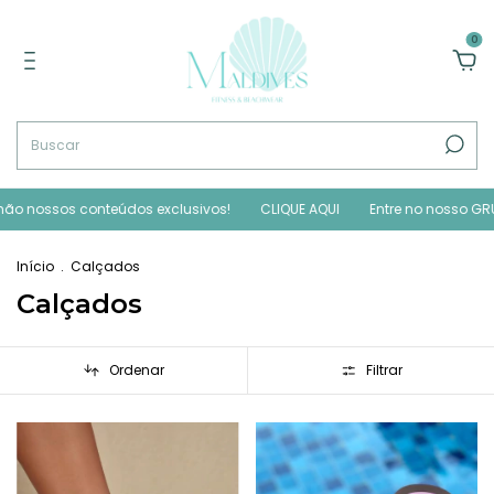
0
ossos conteúdos exclusivos!
CLIQUE AQUI
Entre no nosso GRUPO V
Início
.
Calçados
Calçados
Ordenar
Filtrar