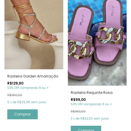
Rasteira Golden Amarração
R$129,90
50% OFF comprando 8 ou +
Rasteira Requinte Rosa
R$180,00
R$99,00
5
x
de
R$25,98
sem juros
50% OFF comprando 8 ou +
R$180,00
Comprar
3
x
de
R$33,00
sem juros
Comprar