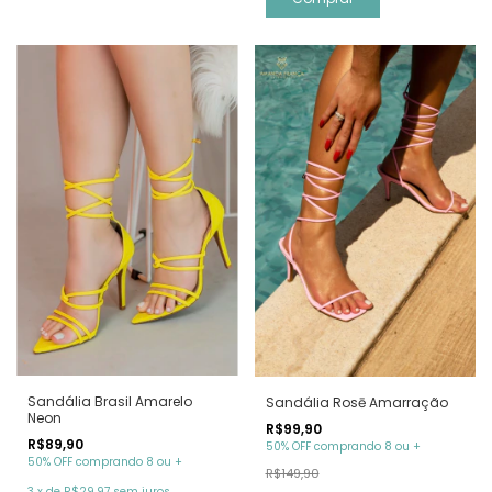
Sandália Brasil Amarelo
Sandália Rosē Amarração
Neon
R$99,90
R$89,90
50% OFF comprando 8 ou +
50% OFF comprando 8 ou +
R$149,90
3
x
de
R$29,97
sem juros