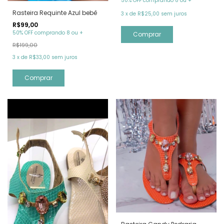
50% OFF comprando 8 ou +
Rasteira Requinte Azul bebê
3
x
de
R$25,00
sem juros
R$99,00
50% OFF comprando 8 ou +
Comprar
R$199,00
3
x
de
R$33,00
sem juros
Comprar