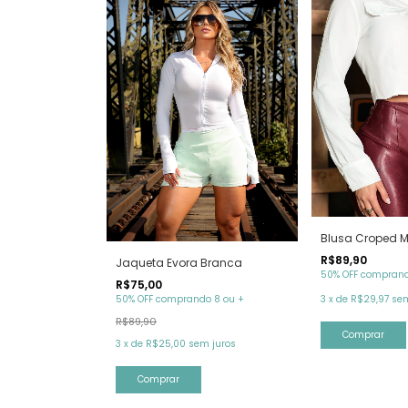
Blusa Croped 
R$89,90
Jaqueta Evora Branca
50% OFF comprand
R$75,00
3
x
de
R$29,97
sem
50% OFF comprando 8 ou +
R$89,90
Comprar
3
x
de
R$25,00
sem juros
Comprar