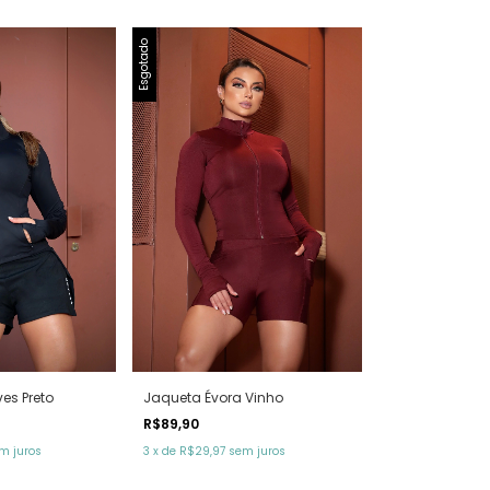
Esgotado
es Preto
Jaqueta Évora Vinho
R$89,90
m juros
3
x
de
R$29,97
sem juros