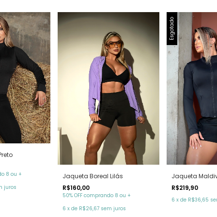
Esgotado
Preto
o 8 ou +
Jaqueta Maldiv
Jaqueta Boreal Lilás
R$219,90
R$160,00
 juros
50% OFF comprando 8 ou +
6
x
de
R$36,65
se
6
x
de
R$26,67
sem juros