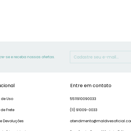
e-se e receba nossas ofertas.
ucional
Entre em contato
 de Uso
5511910090033
 de Frete
(11) 91009-0033
 e Devoluções
atendimento@maldivesoficial.c