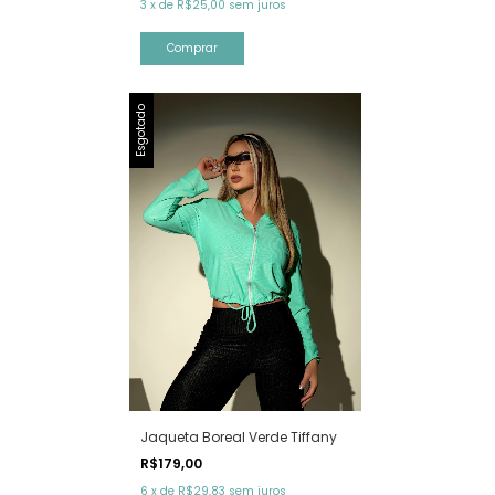
3
x
de
R$25,00
sem juros
Comprar
Esgotado
Jaqueta Boreal Verde Tiffany
R$179,00
6
x
de
R$29,83
sem juros