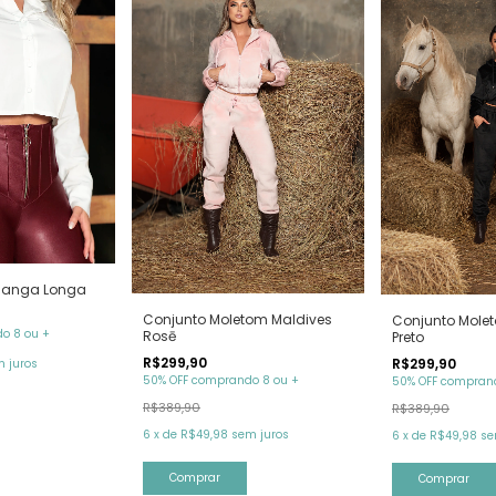
Manga Longa
Conjunto Moletom Maldives
Conjunto Mole
o 8 ou +
Rosē
Preto
R$299,90
R$299,90
 juros
50% OFF comprando 8 ou +
50% OFF comprand
R$389,90
R$389,90
6
x
de
R$49,98
sem juros
6
x
de
R$49,98
se
Comprar
Comprar