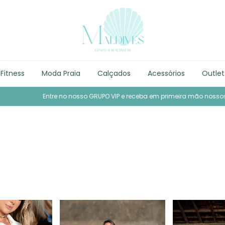
Fitness
Moda Praia
Calçados
Acessórios
Outlet
Entre no nosso GRUPO VIP e receba em primeira mão nossos conteúdos e