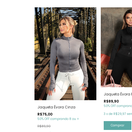
Jaqueta Évora 
R$89,90
50% OFF comprand
Jaqueta Évora Cinza
R$75,00
3
x
de
R$29,97
sem
50% OFF comprando 8 ou +
Comprar
R$89,90