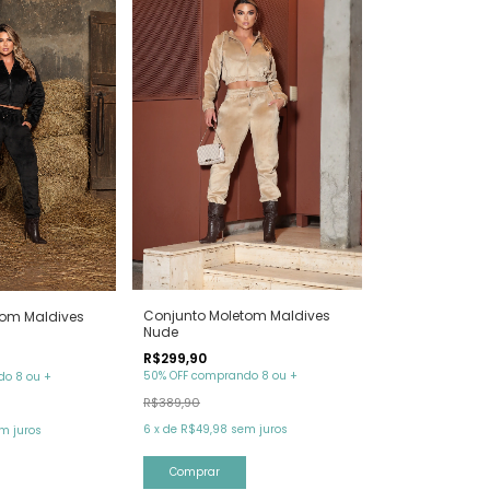
Conjunto Moletom Maldives
tom Maldives
Nude
R$299,90
50% OFF comprando 8 ou +
o 8 ou +
R$389,90
6
x
de
R$49,98
sem juros
m juros
Comprar