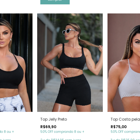
Top Jelly Preto
Top Costa pel
R$69,90
R$75,00
50% OFF comprando 8 ou +
o 8 ou +
50% OFF comprand