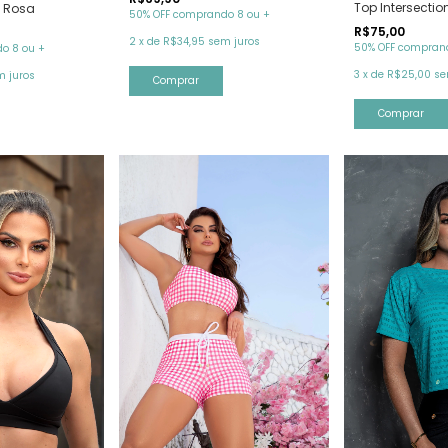
Top Intersectio
o Rosa
50% OFF comprando 8 ou +
R$75,00
2
x
de
R$34,95
sem juros
50% OFF comprand
o 8 ou +
3
x
de
R$25,00
se
m juros
Comprar
Comprar