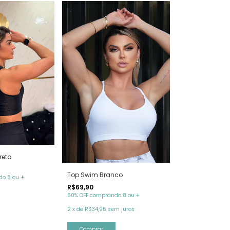
reto
Top Swim Branco
o 8 ou +
R$69,90
50% OFF comprando 8 ou +
2
x
de
R$34,95
sem juros
Comprar