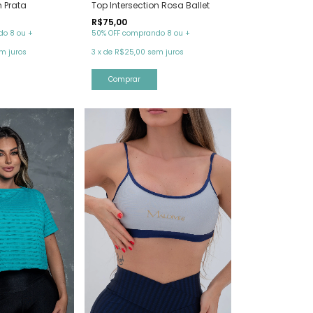
n Prata
Top Intersection Rosa Ballet
R$75,00
o 8 ou +
50% OFF comprando 8 ou +
m juros
3
x
de
R$25,00
sem juros
Comprar