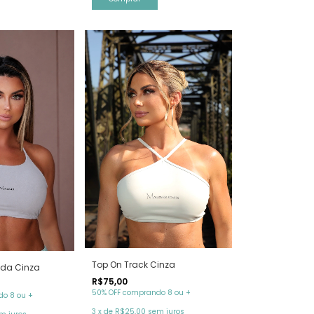
Top On Track Cinza
ada Cinza
R$75,00
50% OFF comprando 8 ou +
o 8 ou +
3
x
de
R$25,00
sem juros