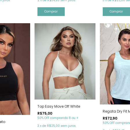
2
x
de
R$34,95
sem juros
m juros
3
x
de
R$25,00
se
Comprar
Comprar
Top Easy Move Off White
Regata Dry Fit 
R$75,00
50% OFF comprando 8 ou +
R$72,90
eto
50% OFF comprand
3
x
de
R$25,00
sem juros