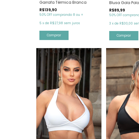
Garrafa Térmica Branca
Blusa Gola Pol
R$139,90
R$89,99
50% OFF comprando 8 ou +
50% OFF comprand
5
x
de
R$27,98
sem juros
3
x
de
R$30,00
se
Comprar
Comprar