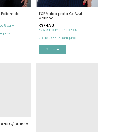
TOP Valda prata C/ Azul
e Poliamida
Marinho
R$74,90
o 8 ou +
50% OFF comprando 8 ou +
m juros
2
x
de
R$37,45
sem juros
Comprar
 Azul C/ Branco