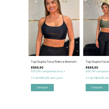
Top Dupla Face Preto e Marrom
Top Dupla Face
R$69,90
R$69,90
50% OFF comprando 8 ou +
50% OFF comprand
2
x
de
R$34,95
sem juros
2
x
de
R$34,95
se
Comprar
Comprar