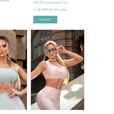
m juros
50% OFF comprando 8 ou +
2
x
de
R$36,45
sem juros
Comprar