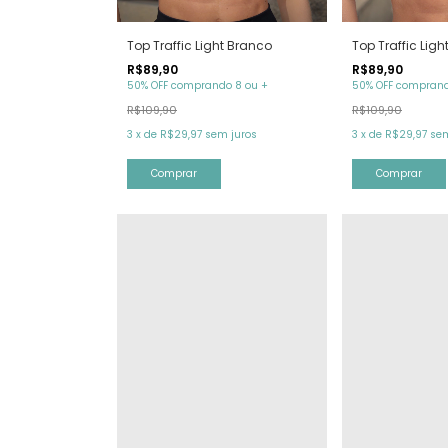
Top Traffic Light Branco
Top Traffic Light
R$89,90
R$89,90
50% OFF comprando 8 ou +
50% OFF comprand
R$109,90
R$109,90
3
x
de
R$29,97
sem juros
3
x
de
R$29,97
sem
Comprar
Comprar