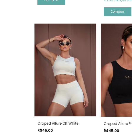
Comprar
2
x
de
R$34,95
se
Comprar
Croped Allure Off White
Croped Allure Pr
R$45,00
R$45,00