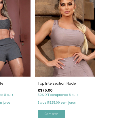
te
Top Intersection Nude
R$75,00
o 8 ou +
50% OFF comprando 8 ou +
m juros
3
x
de
R$25,00
sem juros
Comprar