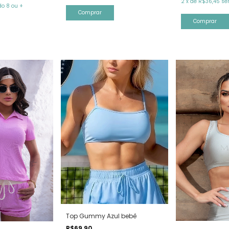
2
x
de
R$36,45
se
o 8 ou +
Comprar
Comprar
Top Gummy Azul bebê
R$69,90