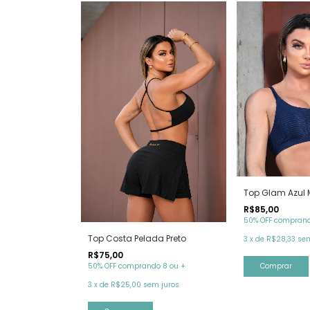
Top Glam Azul 
R$85,00
50% OFF comprand
Top Costa Pelada Preto
3
x
de
R$28,33
sem
R$75,00
50% OFF comprando 8 ou +
Comprar
3
x
de
R$25,00
sem juros