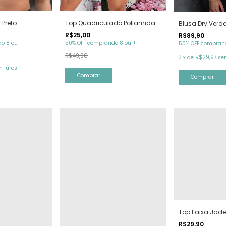
 Preto
Top Quadriculado Poliamida
Blusa Dry Verd
R$25,00
R$89,90
o 8 ou +
50% OFF comprando 8 ou +
50% OFF comprand
R$49,90
3
x
de
R$29,97
se
 juros
Comprar
Comprar
Top Faixa Jade
R$29,90