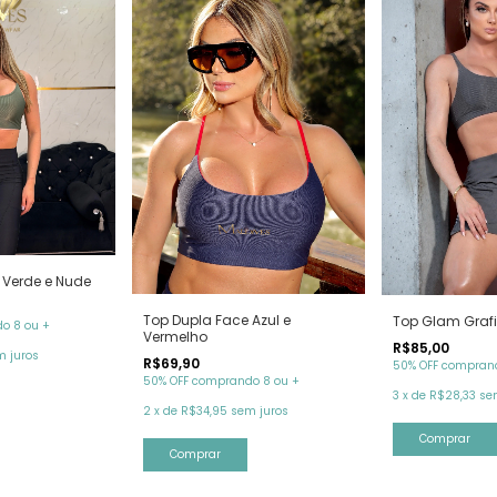
 Verde e Nude
Top Dupla Face Azul e
Top Glam Grafi
o 8 ou +
Vermelho
R$85,00
m juros
R$69,90
50% OFF comprand
50% OFF comprando 8 ou +
3
x
de
R$28,33
se
2
x
de
R$34,95
sem juros
Comprar
Comprar