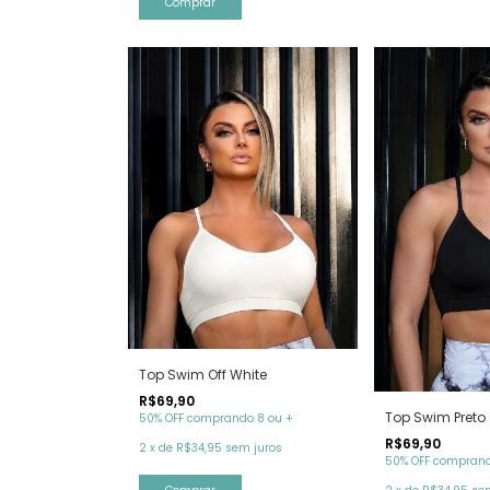
Comprar
Top Swim Off White
R$69,90
Top Swim Preto
50% OFF comprando 8 ou +
R$69,90
2
x
de
R$34,95
sem juros
50% OFF comprand