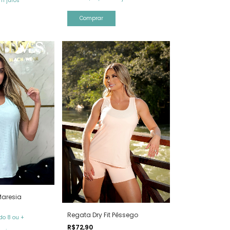
m juros
Comprar
Maresia
Regata Dry Fit Pêssego
o 8 ou +
R$72,90