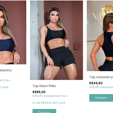
Marinho
Top nadador p
o 8 ou +
R$49,90
Top Glam Preto
50% OFF comprand
 juros
R$85,00
50% OFF comprando 8 ou +
Comprar
3
x
de
R$28,33
sem juros
Comprar