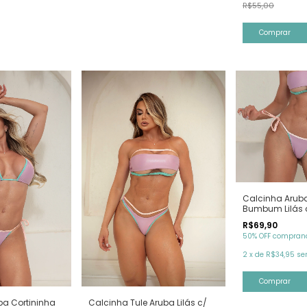
R$55,00
Comprar
Calcinha Arub
Bumbum Lilás 
Verde
R$69,90
50% OFF comprand
2
x
de
R$34,95
se
Comprar
ba Cortininha
Calcinha Tule Aruba Lilás c/