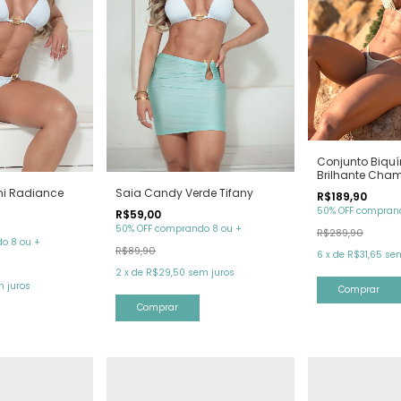
Conjunto Biquí
Brilhante Cha
Saia Candy Verde Tifany
ni Radiance
R$189,90
50% OFF comprand
R$59,00
50% OFF comprando 8 ou +
R$289,90
o 8 ou +
R$89,90
6
x
de
R$31,65
sem
2
x
de
R$29,50
sem juros
 juros
Comprar
Comprar