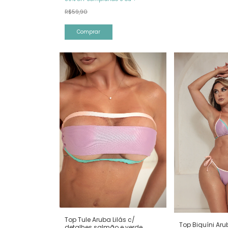
R$59,90
Comprar
Top Tule Aruba Lilás c/
Top Biquíni Aru
detalhes salmão e verde