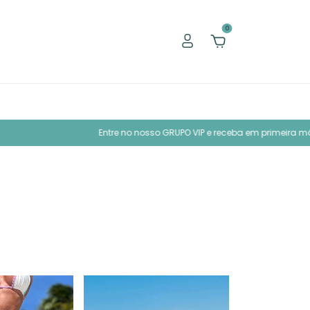
0
no nosso GRUPO VIP e receba em primeira mão nossos conteúdos exclusi