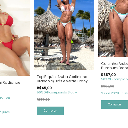
Calcinha Arub
Bumbum Branco
Verde Tifany
R$57,00
Top Biquíni Aruba Cortininha
50% OFF comprand
Branco c/Lilás e Verde Tifany
ni Radiance
R$69,90
R$45,00
50% OFF comprando 8 ou +
2
x
de
R$28,50
se
o 8 ou +
R$59,90
Comprar
Comprar
 juros