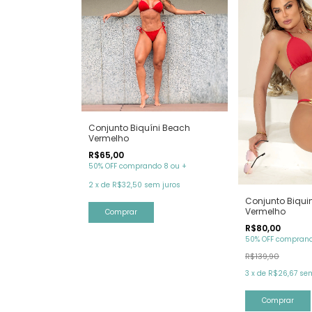
Conjunto Biquíni Beach
Vermelho
R$65,00
50% OFF comprando 8 ou +
2
x
de
R$32,50
sem juros
Conjunto Biqui
Vermelho
Comprar
R$80,00
50% OFF comprand
R$139,90
3
x
de
R$26,67
sem
Comprar