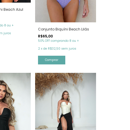
ni Beach Azul
o 8 ou +
Conjunto Biquíni Beach Lilás
m juros
R$65,00
50% OFF comprando 8 ou +
2
x
de
R$32,50
sem juros
Comprar