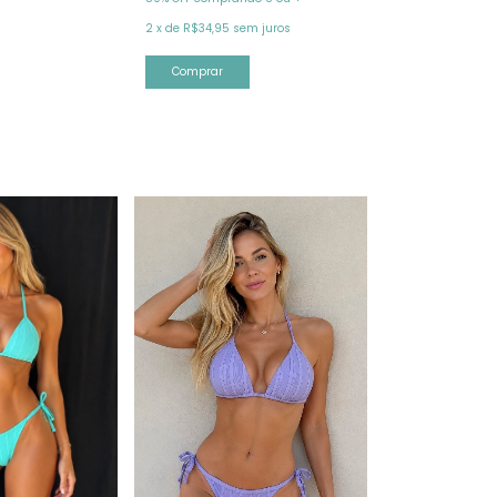
2
x
de
R$34,95
sem juros
Comprar