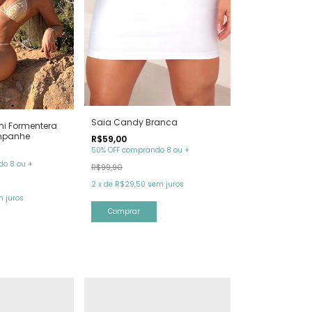
Saia Candy Branca
ni Formentera
mpanhe
R$59,00
50% OFF comprando 8 ou +
o 8 ou +
R$99,90
2
x
de
R$29,50
sem juros
 juros
Comprar