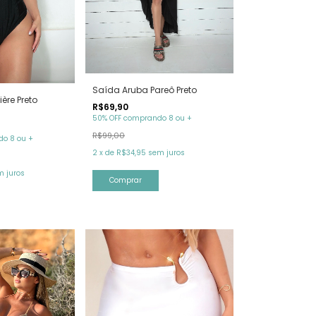
Saída Aruba Pareô Preto
ère Preto
R$69,90
50% OFF comprando 8 ou +
R$99,00
o 8 ou +
2
x
de
R$34,95
sem juros
m juros
Comprar