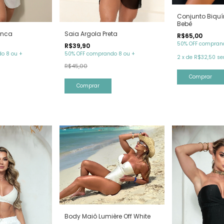
Conjunto Biquí
Bebê
anca
Saia Argola Preta
R$65,00
50% OFF comprand
R$39,90
o 8 ou +
50% OFF comprando 8 ou +
2
x
de
R$32,50
se
R$45,00
Comprar
Comprar
Body Maiô Lumière Off White