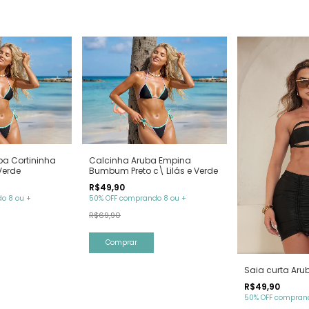
ba Cortininha
Calcinha Aruba Empina
 Verde
Bumbum Preto c\ Lilás e Verde
R$49,90
o 8 ou +
50% OFF comprando 8 ou +
R$69,90
Comprar
Saia curta Arub
R$49,90
50% OFF comprand