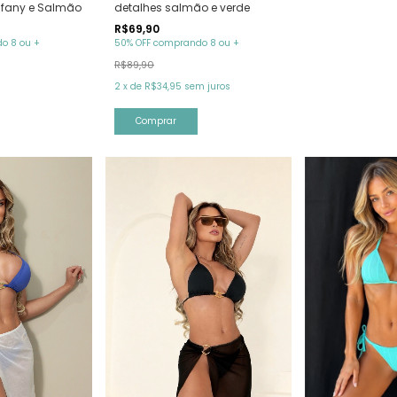
Tifany e Salmão
detalhes salmão e verde
R$69,90
o 8 ou +
50% OFF comprando 8 ou +
R$89,90
2
x
de
R$34,95
sem juros
Comprar