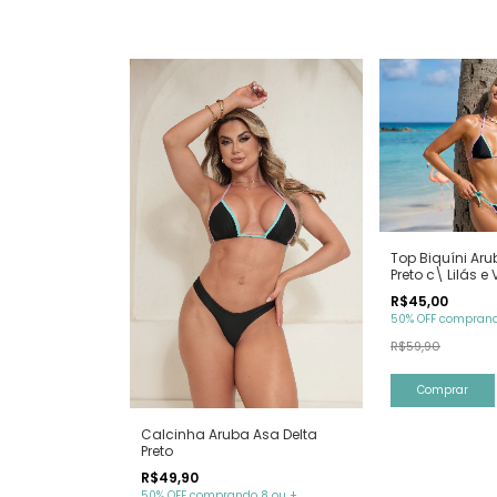
Top Biquíni Aru
Preto c\ Lilás e
R$45,00
50% OFF comprand
R$59,90
Comprar
Calcinha Aruba Asa Delta
Preto
R$49,90
50% OFF comprando 8 ou +