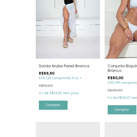
Saída Aruba Pareô Branca
Conjunto Biquí
Branco
R$69,90
R$80,00
50% OFF comprando 8 ou +
50% OFF comprand
R$99,00
R$139,90
2
x
de
R$34,95
sem juros
3
x
de
R$26,67
sem
Comprar
Comprar