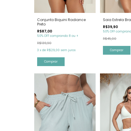
Conjunto Biquini Radiance
Saia Estrela Br
Preto
R$39,90
R$87,00
50% OFF comprand
50% OFF comprando 8 ou +
R$45,00
R$139,90
3
x
de
R$29,00
sem juros
Comprar
Comprar