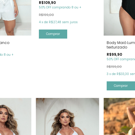
R$109,90
50% OFF comprando 8 ou +
R$199,00
4
x
de
R$27,48
sem juros
Comprar
ranco
Body Maiô Lumi
texturizado
R$99,90
o 8 ou +
50% OFF comprand
R$199,00
3
x
de
R$33,30
se
Comprar