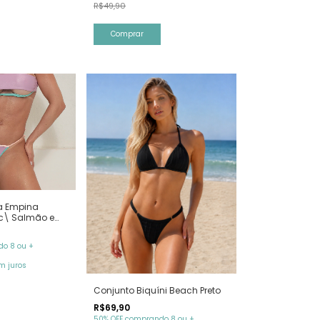
R$49,90
Comprar
a Empina
c\ Salmão e
o 8 ou +
m juros
Conjunto Biquíni Beach Preto
R$69,90
50% OFF comprando 8 ou +