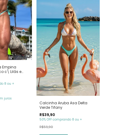
a Empina
 c\ Lilás e
o 8 ou +
m juros
Calcinha Aruba Asa Delta
Verde Tifany
R$39,90
50% OFF comprando 8 ou +
R$59,90