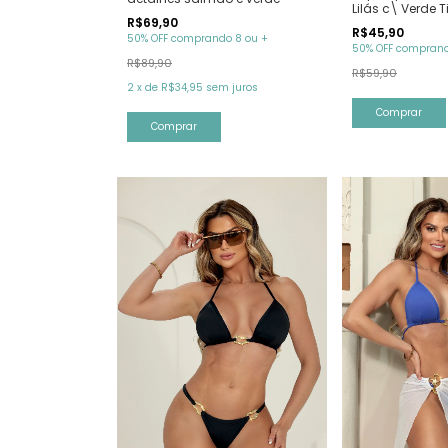
Lilás c\ Verde 
R$69,90
R$45,90
50% OFF comprando 8 ou +
50% OFF comprand
R$89,90
R$59,90
2
x
de
R$34,95
sem juros
Comprar
Comprar