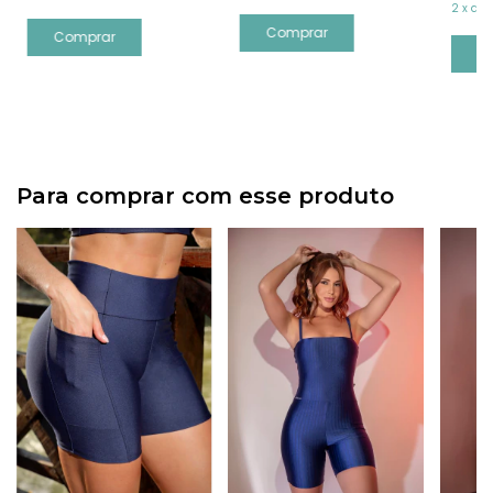
2
x
de
Comprar
Comprar
C
Para comprar com esse produto