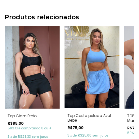
Produtos relacionados
Top Costa pelada Azul
Top Glam Preto
TOP V
Bebê
Marin
R$85,00
R$75,00
R$74,
50% OFF comprando 8 ou +
50% OF
3
x
de
R$25,00
sem juros
3
x
de
R$28,33
sem juros