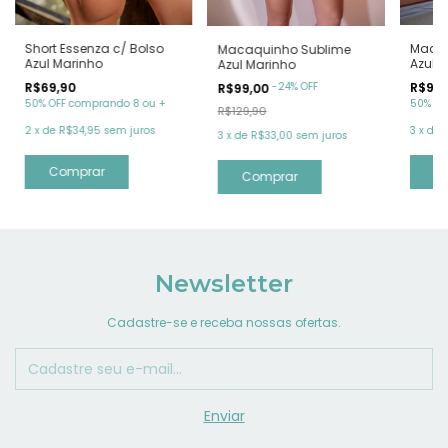
Short Essenza c/ Bolso
Macaq
Macaquinho Sublime
Azul Marinho
Azul 
Azul Marinho
-
24
%
OFF
R$69,90
R$99,
R$99,00
50% OFF comprando 8 ou +
50% OF
R$129,90
2
x
de
R$34,95
sem juros
3
x
de
3
x
de
R$33,00
sem juros
Comprar
C
Comprar
Newsletter
Cadastre-se e receba nossas ofertas.