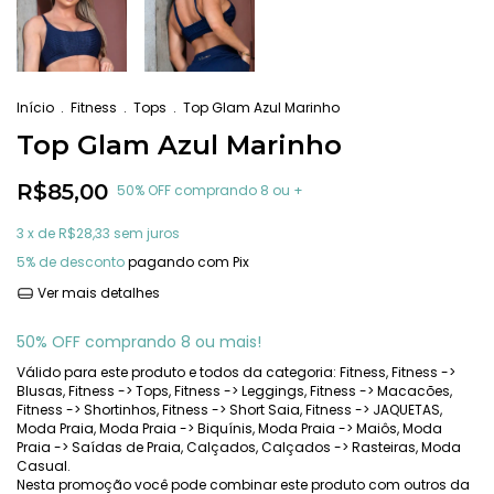
Início
.
Fitness
.
Tops
.
Top Glam Azul Marinho
Top Glam Azul Marinho
R$85,00
50% OFF comprando 8 ou +
3
x de
R$28,33
sem juros
5% de desconto
pagando com Pix
Ver mais detalhes
50% OFF comprando 8 ou mais!
Válido para este produto e todos da categoria: Fitness, Fitness ->
Blusas, Fitness -> Tops, Fitness -> Leggings, Fitness -> Macacões,
Fitness -> Shortinhos, Fitness -> Short Saia, Fitness -> JAQUETAS,
Moda Praia, Moda Praia -> Biquínis, Moda Praia -> Maiôs, Moda
Praia -> Saídas de Praia, Calçados, Calçados -> Rasteiras, Moda
Casual.
Nesta promoção você pode combinar este produto com outros da