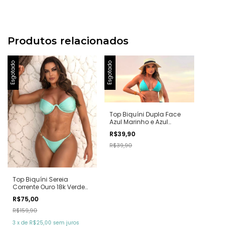
Produtos relacionados
Esgotado
Esgotado
Top Biquíni Dupla Face
Azul Marinho e Azul
Turqueza
R$39,90
R$39,90
Top Biquíni Sereia
Corrente Ouro 18k Verde
Tifany
R$75,00
R$159,90
3
x
de
R$25,00
sem juros