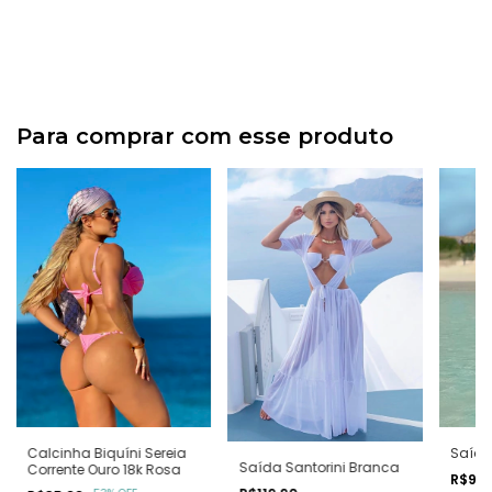
Para comprar com esse produto
Calcinha Biquíni Sereia
Saída
Saída Santorini Branca
Corrente Ouro 18k Rosa
R$99,