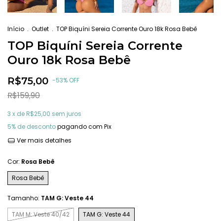
Início
.
Outlet
.
TOP Biquíni Sereia Corrente Ouro 18k Rosa Bebê
TOP Biquíni Sereia Corrente
Ouro 18k Rosa Bebê
R$75,00
-
53
%
OFF
R$159,90
3
x de
R$25,00
sem juros
5% de desconto
pagando com Pix
Ver mais detalhes
Cor:
Rosa Bebê
Rosa Bebê
Tamanho:
TAM G: Veste 44
TAM M: Veste 40/42
TAM G: Veste 44