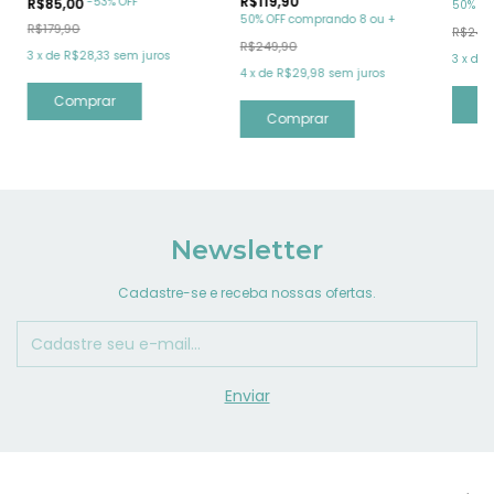
R$119,90
-
53
%
OFF
R$85,00
50% OF
50% OFF comprando 8 ou +
R$179,90
R$249
R$249,90
3
x
de
R$28,33
sem juros
3
x
de
4
x
de
R$29,98
sem juros
Comprar
C
Comprar
Newsletter
Cadastre-se e receba nossas ofertas.