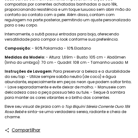
compostas por correntes achatadas banhadas a ouro 18k,
proporcionando resistência e um toque luxuoso sem abrir mão do
conforto ao contato com a pele. Além disso, contam com
regulagem na parte posterior, permitindo um ajuste personalizado
para o seu corpo.
Internamente, o sutiã possui entradas para bojo, oferecendo
versatilidade para compor o look conforme sua preferência.
Composição:
- 90% Poliamida - 10% Elastano
Medidas da Modelo:
- Altura: 1,69m - Busto: 105 cm - Abdômen
(linha do umbigo): 70 cm - Quadril: 108 cm - Tamanho usado: M
Instruções de Lavagem:
Para preservar a beleza e a durabilidade
do seu top: - Utilize sempre sabão neutro (de coco) e água
abundante, especialmente em peças neon que podem soltar tinta;
- Lave separadamente e evite deixar de molho; - Manuseie com
delicadeza caso a peça possua tela ou tule; - Seque à sombra
para manter as cores vibrantes e o brilho das correntes.
Eleve seu visual de praia com o
Top Biquíni Séreia Corrente Ouro 18k
Rosa Bebê
e sinta-se uma verdadeira sereia, radiante e cheia de
charme.
Compartilhar