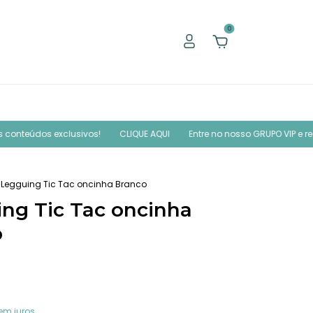
0
clusivos!
CLIQUE AQUI
Entre no nosso GRUPO VIP e receba em prim
Legguing Tic Tac oncinha Branco
ng Tic Tac oncinha
o
em juros