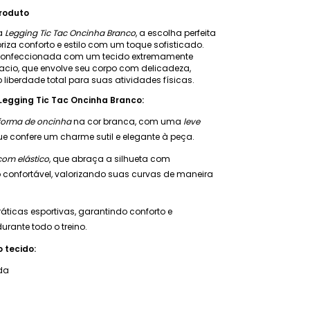
roduto
a
Legging Tic Tac Oncinha Branco
, a escolha perfeita
iza conforto e estilo com um toque sofisticado.
 confeccionada com um tecido extremamente
acio, que envolve seu corpo com delicadeza,
liberdade total para suas atividades físicas.
egging Tic Tac Oncinha Branco:
forma de oncinha
na cor branca, com uma
leve
e confere um charme sutil e elegante à peça.
com elástico
, que abraça a silhueta com
confortável, valorizando suas curvas de maneira
ráticas esportivas, garantindo conforto e
rante todo o treino.
 tecido:
da