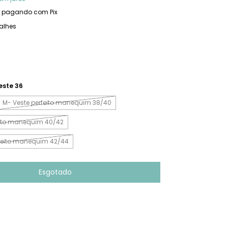
pagando com Pix
alhes
este 36
M- Veste perfeito manequim 38/40
eito manequim 40/42
feito manequim 42/44