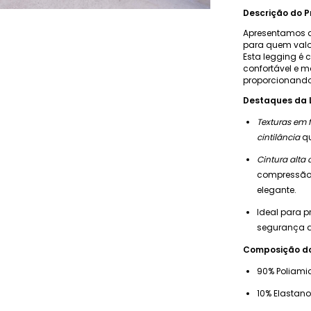
Descrição do P
Apresentamos 
para quem valor
Esta legging é
confortável e m
proporcionando 
Destaques da L
Texturas em 
cintilância
qu
Cintura alta 
compressão 
elegante.
Ideal para p
segurança du
Composição do
90% Poliami
10% Elastano