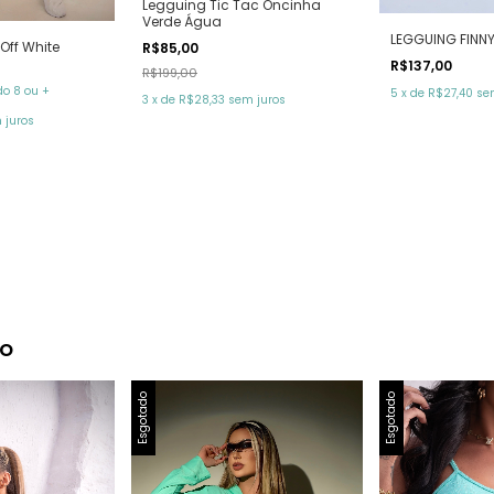
Legguing Tic Tac Oncinha
Verde Água
LEGGUING FINNY
Off White
R$85,00
R$137,00
R$199,00
o 8 ou +
5
x
de
R$27,40
se
3
x
de
R$28,33
sem juros
 juros
to
Esgotado
Esgotado