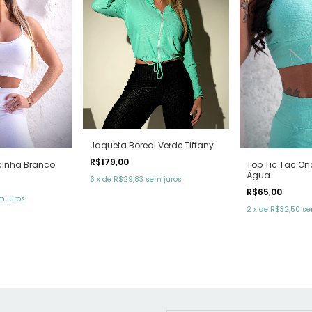
Jaqueta Boreal Verde Tiffany
R$179,00
Top Tic Tac On
cinha Branco
Água
6
x
de
R$29,83
sem juros
R$65,00
m juros
2
x
de
R$32,50
se