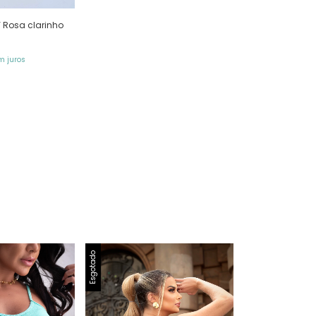
 Rosa clarinho
m juros
Esgotado