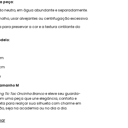
a peça:
o neutro, em água abundante e separadamente.
 molho, usar alvejantes ou centrifugação excessiva.
para preservar a cor e a textura cintilante do
delo:
m
cm
 cm
m
tamanho M
ng Tic Tac Oncinha Branco
e eleve seu guarda-
com uma peça que une elegância, conforto e
eita para realçar sua silhueta com charme em
ão, seja na academia ou no dia a dia.
har