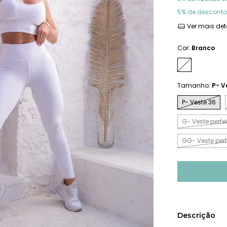
5% de desconto
Ver mais det
Cor:
Branco
Tamanho:
P- V
P- Veste 36
G- Veste perf
GG- Veste per
Descrição