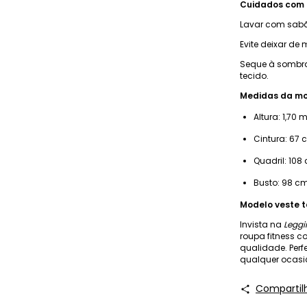
Cuidados com 
Lavar com sabã
Evite deixar de
Seque à sombra 
tecido.
Medidas da mo
Altura: 1,70 
Cintura: 67 
Quadril: 108
Busto: 98 c
Modelo veste 
Invista na
Leggi
roupa fitness 
qualidade. Perf
qualquer ocasi
Compartil