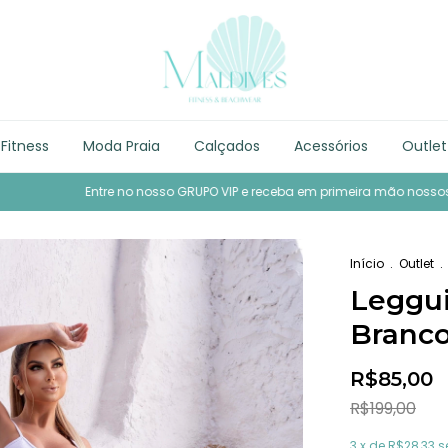
Fitness
Moda Praia
Calçados
Acessórios
Outlet
ntre no nosso GRUPO VIP e receba em primeira mão nossos conteúdos ex
Início
.
Outlet
.
Leggui
Branc
R$85,00
R$199,00
3
x de
R$28,33
s