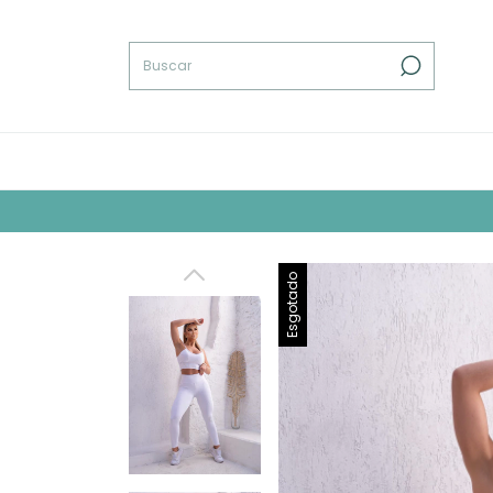
E
Esgotado