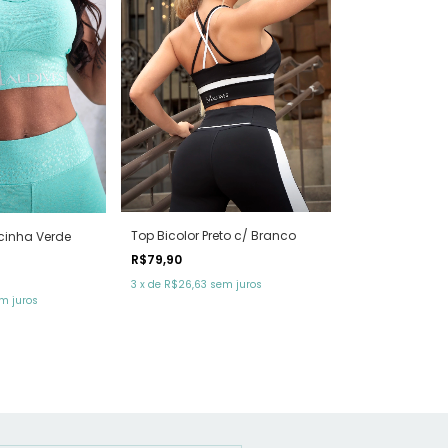
Top Bicolor Preto c/ Branco
cinha Verde
R$79,90
3
x
de
R$26,63
sem juros
m juros