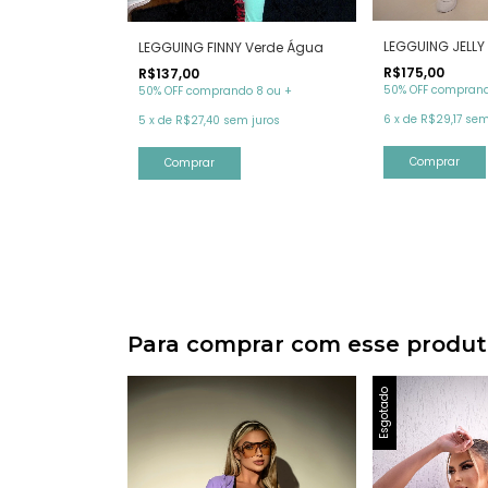
LEGGUING JELLY 
LEGGUING FINNY Verde Água
R$175,00
R$137,00
50% OFF comprand
50% OFF comprando 8 ou +
6
x
de
R$29,17
sem
5
x
de
R$27,40
sem juros
Comprar
Comprar
Para comprar com esse produ
Esgotado