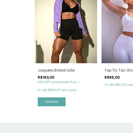
Top Tic Tac On
Jaqueta Boreal Lilás
R$65,00
R$160,00
50% OFF comprando 8 ou +
2
x
de
R$32,50
se
6
x
de
R$26,67
sem juros
Comprar