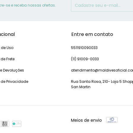
e-se e receba nossas ofertas.
ucional
Entre em contato
 de Uso
5511910090033
 de Frete
(11) 91009-0033
 e Devoluções
atendimento@maldivesoficial.c
a de Privacidade
Rua Santa Rosa, 210- Loja 5 Shop
San Martin
Meios de envio