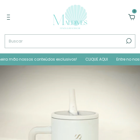
0
 mão nossos conteúdos exclusivos!
CLIQUE AQUI
Entre no nosso GR