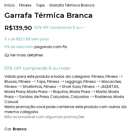
Início
.
Fitness
.
Tops
.
Garrafa Térmica Branca
Garrafa Térmica Branca
R$139,90
50% OFF comprando 8 ou +
5
x de
R$27,98
sem juros
5% de desconto
pagando com Pix
Ver mais detalhes
50% OFF comprando 8 ou mais!
Válido para este produto e todos da categoria: Fitness, Fitness ->
Blusas, Fitness -> Tops, Fitness -> Leggings, Fitness -> Macacões,
Fitness -> Shortinhos, Fitness -> Short Saia, Fitness -> JAQUETAS,
Moda Praia, Moda Praia -> Biquínis, Moda Praia -> Maiôs, Moda
Praia -> Saídas de Praia, Calçados, Calçados -> Rasteiras, Moda
Casual.
Nesta promoção você pode combinar este produto com outros da
mesma categoria.
Não acumulável com algumas promoções
Cor:
Branco